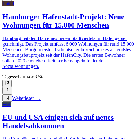
Lokal
Hamburger Hafenstadt-Projekt: Neue
Wohnungen für 15.000 Menschen
Hamburg hat den Bau eines neuen Stadtviertels im Hafengebiet
genehmigt. Das Projekt umfasst 6.000 Wohnungen für rund 15.000
Menschen. Bürgermeister Tschentscher bezeichnete es als größtes
Wohnungsbauprojekt seit der HafenCity. Die ersten Bewohner
sollen 2029 einziehen. Kritiker bemängeln fehlende
Sozialwohnungen.
Tagesschau
·
vor 3 Std.
Weiterlesen
→
Welt
EU und USA einigen sich auf neues
Handelsabkommen
Die Europäische Union und die USA haben sich auf ein neues